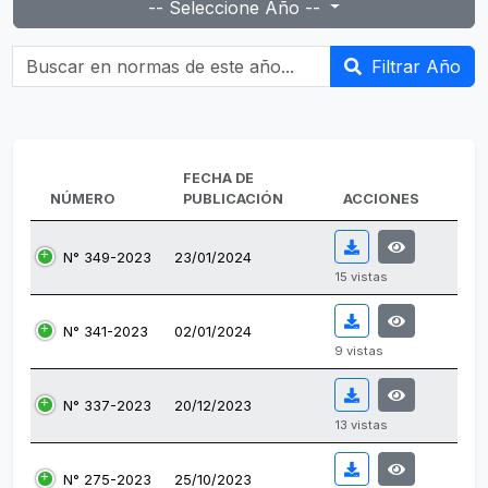
-- Seleccione Año --
Buscar en normas de este año...
Filtrar Año
FECHA DE
NÚMERO
PUBLICACIÓN
ACCIONES
N° 349-2023
23/01/2024
15 vistas
N° 341-2023
02/01/2024
9 vistas
N° 337-2023
20/12/2023
13 vistas
N° 275-2023
25/10/2023