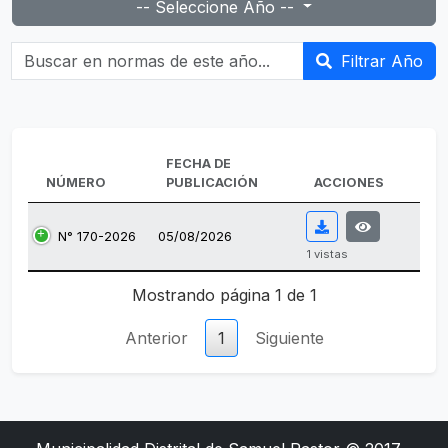
-- Seleccione Año --
Buscar en normas de este año...
Filtrar Año
FECHA DE
NÚMERO
PUBLICACIÓN
ACCIONES
N° 170-2026
05/08/2026
1 vistas
Tabla de normas emitidas.
Mostrando página 1 de 1
Anterior
1
Siguiente