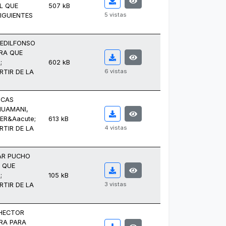
L QUE
507 kB
5 vistas
IGUIENTES
 EDILFONSO
ARA QUE
;
602 kB
6 vistas
RTIR DE LA
UCAS
HUAMANI,
ER&Aacute;
613 kB
4 vistas
RTIR DE LA
AR PUCHO
A QUE
;
105 kB
3 vistas
RTIR DE LA
 HECTOR
RA PARA