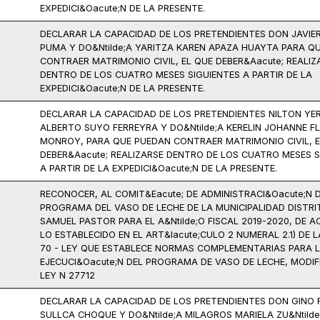
EXPEDICI&Oacute;N DE LA PRESENTE.
DECLARAR LA CAPACIDAD DE LOS PRETENDIENTES DON JAVIER
PUMA Y DO&Ntilde;A YARITZA KAREN APAZA HUAYTA PARA Q
CONTRAER MATRIMONIO CIVIL, EL QUE DEBER&Aacute; REALIZ
DENTRO DE LOS CUATRO MESES SIGUIENTES A PARTIR DE LA
EXPEDICI&Oacute;N DE LA PRESENTE.
DECLARAR LA CAPACIDAD DE LOS PRETENDIENTES NILTON YE
ALBERTO SUYO FERREYRA Y DO&Ntilde;A KERELIN JOHANNE F
MONROY, PARA QUE PUEDAN CONTRAER MATRIMONIO CIVIL, E
DEBER&Aacute; REALIZARSE DENTRO DE LOS CUATRO MESES S
A PARTIR DE LA EXPEDICI&Oacute;N DE LA PRESENTE.
RECONOCER, AL COMIT&Eacute; DE ADMINISTRACI&Oacute;N 
PROGRAMA DEL VASO DE LECHE DE LA MUNICIPALIDAD DISTRI
SAMUEL PASTOR PARA EL A&Ntilde;O FISCAL 2019-2020, DE 
LO ESTABLECIDO EN EL ART&Iacute;CULO 2 NUMERAL 2.1) DE L
70 - LEY QUE ESTABLECE NORMAS COMPLEMENTARIAS PARA 
EJECUCI&Oacute;N DEL PROGRAMA DE VASO DE LECHE, MODI
LEY N 27712
DECLARAR LA CAPACIDAD DE LOS PRETENDIENTES DON GINO
SULLCA CHOQUE Y DO&Ntilde;A MILAGROS MARIELA ZU&Ntilde