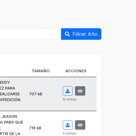
Filtrar Año
TAMAÑO
ACCIONES
 EDDY
EZ PARA
EALIZARSE
707 kB
6 vistas
EXPEDICIÓN
L JEASON
ZA PARA QUE
;
716 kB
5 vistas
RTIR DE LA