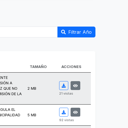
Filtrar Año
TAMAÑO
ACCIONES
ENTE
SIÓN A
EZ QUE NO
2 MB
21 vistas
ISIÓN DE LA
EGULA EL
ICIPALIDAD
5 MB
92 vistas