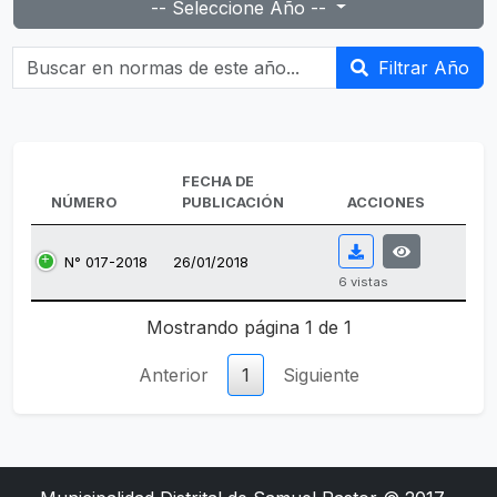
-- Seleccione Año --
Buscar en normas de este año...
Filtrar Año
FECHA DE
NÚMERO
PUBLICACIÓN
ACCIONES
N° 017-2018
26/01/2018
6 vistas
Tabla de normas emitidas.
Mostrando página 1 de 1
Anterior
1
Siguiente