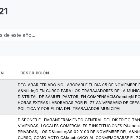
21
e este año...
ÓN
DESCRIPCIÓN
DECLARAR FERIADO NO LABORABLE EL DIA 05 DE NOVIEMBRE 
A&Ntilde;O EN CURSO PARA LOS TRABAJADORES DE LA MUNIC
DISTRITAL DE SAMUEL PASTOR, EN COMPENSACI&Oacute;N P
HORAS EXTRAS LABORADAS POR EL 77 ANIVERSARIO DE CREA
POLITICA Y POR EL DIA DEL TRABAJADOR MUNICIPAL
DISPONER EL EMBANDERAMIENTO GENERAL DEL DISTRITO TA
VIVIENDAS, LOCALES COMERCIALES E INSTITUCIONES P&Uacut
PRIVADAS, LOS D&Iacute;AS 02 Y 03 DE NOVIEMBRE DEL A&Nti
CURSO, COMO ACTO C&Iacute;VICO AL CONMEMORARSE EL 7