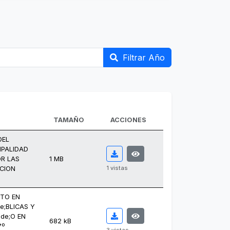
Filtrar Año
TAMAÑO
ACCIONES
DEL
IPALIDAD
OR LAS
1 MB
1 vistas
CION
NTO EN
e;BLICAS Y
lde;O EN
682 kB
7º
3 vistas