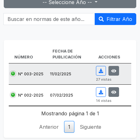
-- Seleccione Año --
Buscar en normas de este año...
Filtrar Año
FECHA DE
NÚMERO
PUBLICACIÓN
ACCIONES
N° 003-2025
11/02/2025
27 vistas
N° 002-2025
07/02/2025
14 vistas
Tabla de normas emitidas.
Mostrando página 1 de 1
Anterior
1
Siguiente