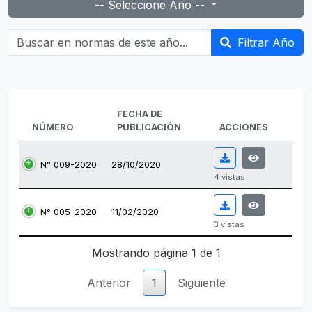
-- Seleccione Año --
Buscar en normas de este año...
Filtrar Año
FECHA DE
NÚMERO
PUBLICACIÓN
ACCIONES
N° 009-2020
28/10/2020
4 vistas
N° 005-2020
11/02/2020
3 vistas
Tabla de normas emitidas.
Mostrando página 1 de 1
Anterior
1
Siguiente