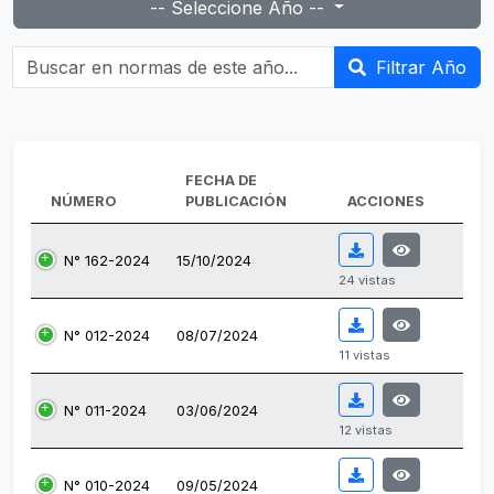
-- Seleccione Año --
Buscar en normas de este año...
Filtrar Año
FECHA DE
NÚMERO
PUBLICACIÓN
ACCIONES
N° 162-2024
15/10/2024
24 vistas
N° 012-2024
08/07/2024
11 vistas
N° 011-2024
03/06/2024
12 vistas
N° 010-2024
09/05/2024