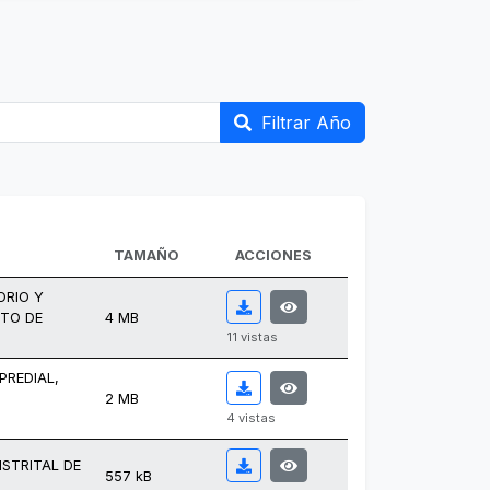
Filtrar Año
TAMAÑO
ACCIONES
ORIO Y
ITO DE
4 MB
11 vistas
PREDIAL,
2 MB
4 vistas
ISTRITAL DE
557 kB